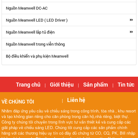
Nguồn Meanwell DC-AC
Nguồn Meanwell LED ( LED Driver )
Nguồn Meanwell lắp tủ điện
Nguồn Meanwell trong viễn thông
Bộ điều khiển và phụ kiện Meanwell
Trang chủ
Giới thiệu
Sản phẩm
Tin tức
|
|
|
Liên hệ
|
VỀ CHÚNG TÔI
Nhằm đáp ứng yêu cầu về chiếu sáng trong công trình, tòa nhà , khu resort
và tạo không gian riêng cho căn phòng trong căn hộ,nhà riêng, biệt thự.
Công ty chúng tôi chuyên trong lĩnh vực tư vấn thiết kế và cung cấp các
giải pháp về chiếu sáng LED. Chúng tôi cung cấp các sản phẩm chính
hãng với các thương hiệu uy tín có đầy đủ chứng từ CO, CQ, PK, Bill nhập