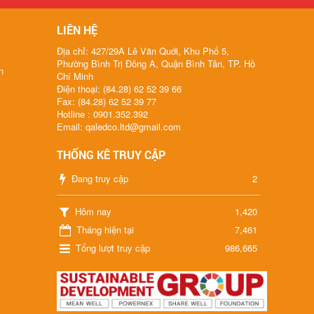
LIÊN HỆ
Địa chỉ: 427/29A Lê Văn Quới, Khu Phố 5,
Phường Bình Trị Đông A, Quận Bình Tân, TP. Hồ
n
Chí Minh
Điện thoại: (84.28) 62 52 39 66
Fax: (84.28) 62 52 39 77
Hotline : 0901.352.392
Email: qaledco.ltd@gmail.com
THỐNG KÊ TRUY CẬP
Đang truy cập
2
Hôm nay
1,420
Tháng hiện tại
7,461
Tổng lượt truy cập
986,665