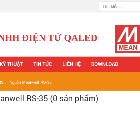
TNHH ĐIỆN TỬ QALED
 KỸ THUẬT
TIN TỨC
LIÊN HỆ
DOWNLOAD
RS
Nguồn Meanwell RS-35
nwell RS-35 (0 sản phẩm)