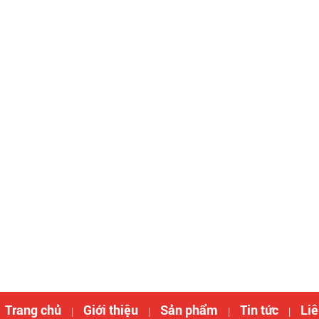
Trang chủ
Giới thiệu
Sản phẩm
Tin tức
Liê
|
|
|
|