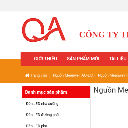
CÔNG TY 
GIỚI THIỆU
SẢN PHẨM MỚI
TÀI LIỆU
Trang chủ
Nguồn Meanwell AC-DC
Nguồn Meanwell 
Nguồn Mea
Danh mục sản phẩm
Đèn LED nhà xưởng
Đèn LED đường phố
Đèn LED pha