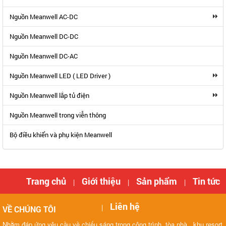
Nguồn Meanwell AC-DC
Nguồn Meanwell DC-DC
Nguồn Meanwell DC-AC
Nguồn Meanwell LED ( LED Driver )
Nguồn Meanwell lắp tủ điện
Nguồn Meanwell trong viễn thông
Bộ điều khiển và phụ kiện Meanwell
Trang chủ
Giới thiệu
Sản phẩm
Tin tức
|
|
|
Liên hệ
|
VỀ CHÚNG TÔI
Nhằm đáp ứng yêu cầu về chiếu sáng trong công trình, tòa nhà , khu resort