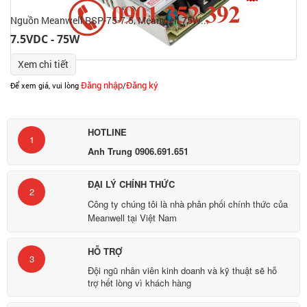
Nguồn Meanwell RSP-75-7.5, Meanwell 75W...
7.5VDC - 75W
Xem chi tiết
Đăng nhập
Đăng ký
Để xem giá, vui lòng
/
HOTLINE
1
Anh Trung 0906.691.651
ĐẠI LÝ CHÍNH THỨC
2
Công ty chúng tôi là nhà phân phối chính thức của
Meanwell tại Việt Nam
HỖ TRỢ
3
Đội ngũ nhân viên kinh doanh và kỹ thuật sẽ hỗ
trợ hết lòng vì khách hàng