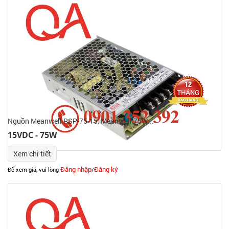
Nguồn Meanwell RSP-75-15, Meanwell 75W...
15VDC - 75W
Xem chi tiết
Đăng nhập
Đăng ký
Để xem giá, vui lòng
/