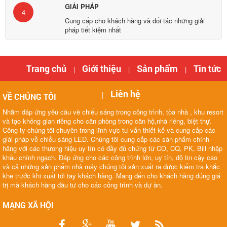
GIẢI PHÁP
4
Cung cấp cho khách hàng và đối tác những giải
pháp tiết kiệm nhất
Trang chủ
Giới thiệu
Sản phẩm
Tin tức
|
|
|
Liên hệ
|
VỀ CHÚNG TÔI
Nhằm đáp ứng yêu cầu về chiếu sáng trong công trình, tòa nhà , khu resort
và tạo không gian riêng cho căn phòng trong căn hộ,nhà riêng, biệt thự.
Công ty chúng tôi chuyên trong lĩnh vực tư vấn thiết kế và cung cấp các
giải pháp về chiếu sáng LED. Chúng tôi cung cấp các sản phẩm chính
hãng với các thương hiệu uy tín có đầy đủ chứng từ CO, CQ, PK, Bill nhập
khầu chính ngạch. Đáp ứng cho các công trình lớn, uy tín, độ tin cậy cao
và cả những sản phẩm nhà máy chúng tôi sản xuất ra được kiểm tra khắc
khe trước khi xuất tới tay khách hàng. Mang đến cho khách hàng đúng giá
trị mà khách hàng đầu tư cho các công trình và dự àn.
MẠNG XÃ HỘI