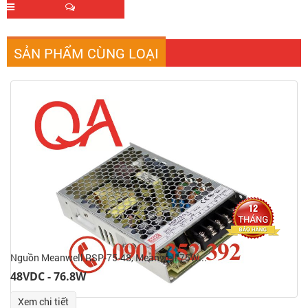
SẢN PHẨM CÙNG LOẠI
Nguồn Meanwell RSP-75-48, Meanwell 75W...
48VDC - 76.8W
Xem chi tiết