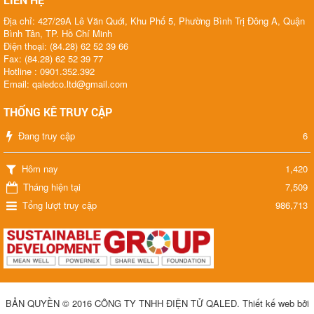
Địa chỉ: 427/29A Lê Văn Quới, Khu Phố 5, Phường Bình Trị Đông A, Quận
Bình Tân, TP. Hồ Chí Minh
Điện thoại: (84.28) 62 52 39 66
Fax: (84.28) 62 52 39 77
Hotline : 0901.352.392
Email: qaledco.ltd@gmail.com
THỐNG KÊ TRUY CẬP
Đang truy cập
6
Hôm nay
1,420
Tháng hiện tại
7,509
Tổng lượt truy cập
986,713
BẢN QUYỀN © 2016 CÔNG TY TNHH ĐIỆN TỬ QALED
.
Thiết kế web bởi