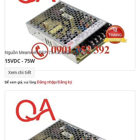
Nguồn Meanwell RSP-75-15, Meanwell 75W...
15VDC - 75W
Xem chi tiết
Đăng nhập
Đăng ký
Để xem giá, vui lòng
/