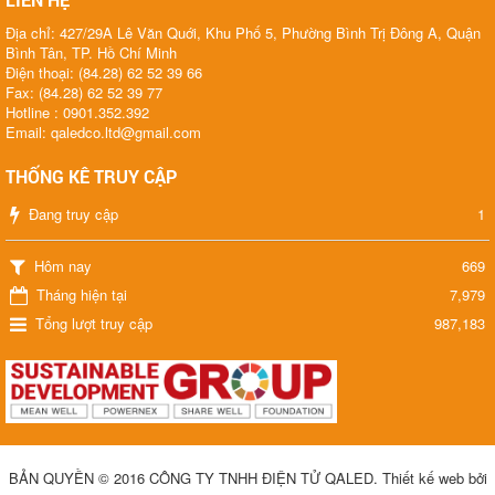
Địa chỉ: 427/29A Lê Văn Quới, Khu Phố 5, Phường Bình Trị Đông A, Quận
Bình Tân, TP. Hồ Chí Minh
Điện thoại: (84.28) 62 52 39 66
Fax: (84.28) 62 52 39 77
Hotline : 0901.352.392
Email: qaledco.ltd@gmail.com
THỐNG KÊ TRUY CẬP
Đang truy cập
1
Hôm nay
669
Tháng hiện tại
7,979
Tổng lượt truy cập
987,183
BẢN QUYỀN © 2016 CÔNG TY TNHH ĐIỆN TỬ QALED
.
Thiết kế web bởi