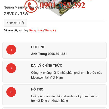
Nguồn Meanwell RSP-75-7.5, Meanwell 75W...
7.5VDC - 75W
Xem chi tiết
Đăng nhập
Đăng ký
Để xem giá, vui lòng
/
HOTLINE
1
Anh Trung 0906.691.651
ĐẠI LÝ CHÍNH THỨC
2
Công ty chúng tôi là nhà phân phối chính thức của
Meanwell tại Việt Nam
HỖ TRỢ
3
Đội ngũ nhân viên kinh doanh và kỹ thuật sẽ hỗ
trợ hết lòng vì khách hàng