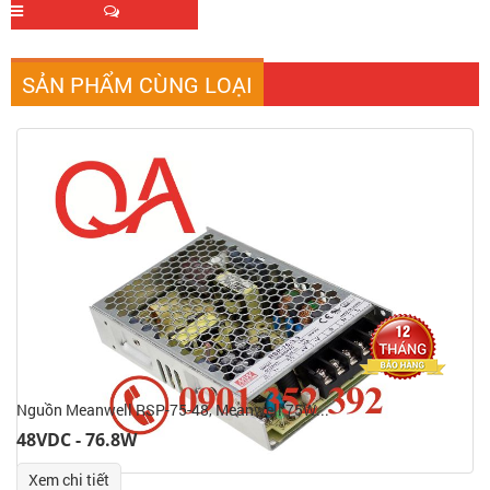
SẢN PHẨM CÙNG LOẠI
Nguồn Meanwell RSP-75-48, Meanwell 75W...
48VDC - 76.8W
Xem chi tiết