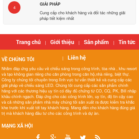
GIẢI PHÁP
4
Cung cấp cho khách hàng và đối tác những giải
pháp tiết kiệm nhất
Trang chủ
Giới thiệu
Sản phẩm
Tin tức
|
|
|
Liên hệ
|
VỀ CHÚNG TÔI
Nhằm đáp ứng yêu cầu về chiếu sáng trong công trình, tòa nhà , khu resort
và tạo không gian riêng cho căn phòng trong căn hộ,nhà riêng, biệt thự.
Công ty chúng tôi chuyên trong lĩnh vực tư vấn thiết kế và cung cấp các
giải pháp về chiếu sáng LED. Chúng tôi cung cấp các sản phẩm chính
hãng với các thương hiệu uy tín có đầy đủ chứng từ CO, CQ, PK, Bill nhập
khầu chính ngạch. Đáp ứng cho các công trình lớn, uy tín, độ tin cậy cao
và cả những sản phẩm nhà máy chúng tôi sản xuất ra được kiểm tra khắc
khe trước khi xuất tới tay khách hàng. Mang đến cho khách hàng đúng giá
trị mà khách hàng đầu tư cho các công trình và dự àn.
MẠNG XÃ HỘI