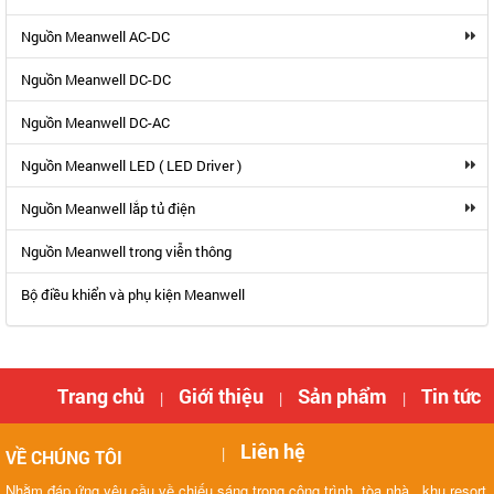
Nguồn Meanwell AC-DC
Nguồn Meanwell DC-DC
Nguồn Meanwell DC-AC
Nguồn Meanwell LED ( LED Driver )
Nguồn Meanwell lắp tủ điện
Nguồn Meanwell trong viễn thông
Bộ điều khiển và phụ kiện Meanwell
Trang chủ
Giới thiệu
Sản phẩm
Tin tức
|
|
|
Liên hệ
|
VỀ CHÚNG TÔI
Nhằm đáp ứng yêu cầu về chiếu sáng trong công trình, tòa nhà , khu resort