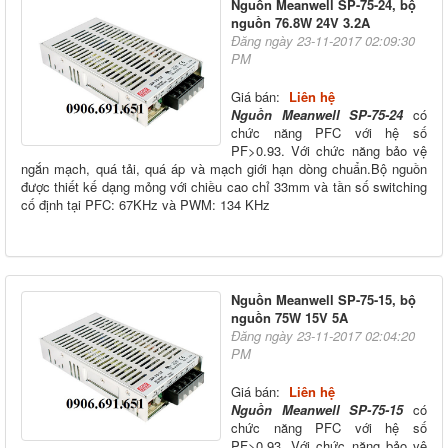
Nguồn Meanwell SP-75-24, bộ
nguồn 76.8W 24V 3.2A
Đăng ngày 23-11-2017 02:09:30
PM
Giá bán:
Liên hệ
Nguồn Meanwell SP-75-24
có
chức năng PFC với hệ số
PF>0.93. Với chức năng bảo vệ
ngắn mạch, quá tải, quá áp và mạch giới hạn dòng chuẩn.Bộ nguồn
được thiết kế dạng mỏng với chiều cao chỉ 33mm và tần số switching
cố định tại PFC: 67KHz và PWM: 134 KHz
Nguồn Meanwell SP-75-15, bộ
nguồn 75W 15V 5A
Đăng ngày 23-11-2017 02:04:20
PM
Giá bán:
Liên hệ
Nguồn Meanwell SP-75-15
có
chức năng PFC với hệ số
PF>0.93. Với chức năng bảo vệ