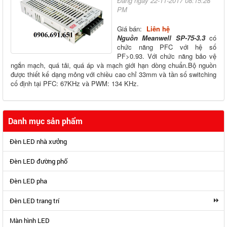
Đăng ngày 22-11-2017 08:15:28
PM
Giá bán:
Liên hệ
Nguồn Meanwell SP-75-3.3
có
chức năng PFC với hệ số
PF>0.93. Với chức năng bảo vệ
ngắn mạch, quá tải, quá áp và mạch giới hạn dòng chuẩn.Bộ nguồn
được thiết kế dạng mỏng với chiều cao chỉ 33mm và tần số switching
cố định tại PFC: 67KHz và PWM: 134 KHz.
Danh mục sản phẩm
Đèn LED nhà xưởng
Đèn LED đường phố
Đèn LED pha
Đèn LED trang trí
Màn hình LED