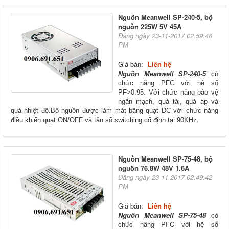
Nguồn Meanwell SP-240-5, bộ
nguồn 225W 5V 45A
Đăng ngày 23-11-2017 02:59:48
PM
Giá bán:
Liên hệ
Nguồn Meanwell SP-240-5
có
chức năng PFC với hệ số
PF>0.95. Với chức năng bảo vệ
ngắn mạch, quá tải, quá áp và
quá nhiệt độ.Bộ nguồn được làm mát bằng quạt DC với chức năng
.
điều khiển quạt ON/OFF và tần số switching cố định tại 90KHz
Nguồn Meanwell SP-75-48, bộ
nguồn 76.8W 48V 1.6A
Đăng ngày 23-11-2017 02:49:42
PM
Giá bán:
Liên hệ
Nguồn Meanwell SP-75-48
có
chức năng PFC với hệ số