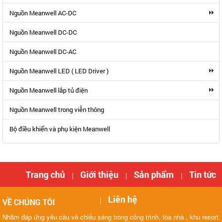
Nguồn Meanwell AC-DC
Nguồn Meanwell DC-DC
Nguồn Meanwell DC-AC
Nguồn Meanwell LED ( LED Driver )
Nguồn Meanwell lắp tủ điện
Nguồn Meanwell trong viễn thông
Bộ điều khiển và phụ kiện Meanwell
Trang chủ
Giới thiệu
Sản phẩm
Tin tức
|
|
|
Liên hệ
|
VỀ CHÚNG TÔI
Nhằm đáp ứng yêu cầu về chiếu sáng trong công trình, tòa nhà , khu resort