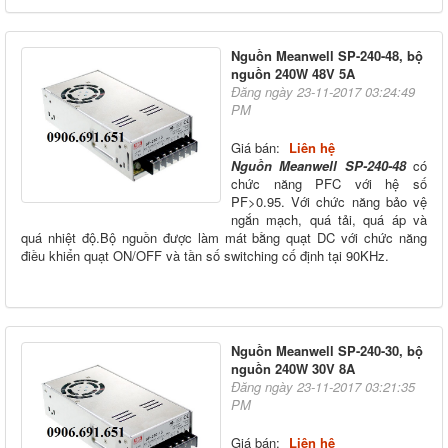
Nguồn Meanwell SP-240-48, bộ
nguồn 240W 48V 5A
Đăng ngày 23-11-2017 03:24:49
PM
Giá bán:
Liên hệ
Nguồn Meanwell SP-240-48
có
chức năng PFC với hệ số
PF>0.95. Với chức năng bảo vệ
ngắn mạch, quá tải, quá áp và
quá nhiệt độ.Bộ nguồn được làm mát bằng quạt DC với chức năng
điều khiển quạt ON/OFF và tần số switching cố định tại 90KHz.
Nguồn Meanwell SP-240-30, bộ
nguồn 240W 30V 8A
Đăng ngày 23-11-2017 03:21:35
PM
Giá bán:
Liên hệ