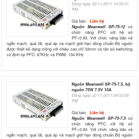
Đăng ngày 22-11-2017 10:00:01
PM
Giá bán:
Liên hệ
Nguồn Meanwell SP-75-12
có
chức năng PFC với hệ số
PF>0.93. Với chức năng bảo vệ
ngắn mạch, quá tải, quá áp và mạch giới hạn dòng chuẩn.Bộ nguồn
được thiết kế dạng mỏng với chiều cao chỉ 33mm và tần số switching
cố định tại PFC: 67KHz và PWM: 134 KHz
Nguồn Meanwell SP-75-7.5, bộ
nguồn 75W 7.5V 10A
Đăng ngày 22-11-2017 09:52:55
PM
Giá bán:
Liên hệ
Nguồn Meanwell SP-75-7.5
có
chức năng PFC với hệ số
PF>0.93. Với chức năng bảo vệ
ngắn mạch, quá tải, quá áp và mạch giới hạn dòng chuẩn.Bộ nguồn