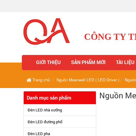
CÔNG TY 
GIỚI THIỆU
SẢN PHẨM MỚI
TÀI LIỆU
Trang chủ
Nguồn Meanwell LED ( LED Driver )
Nguồn
Nguồn Mea
Danh mục sản phẩm
Đèn LED nhà xưởng
Đèn LED đường phố
Đèn LED pha