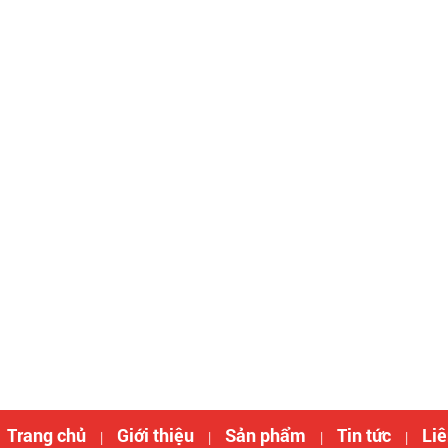
Trang chủ
Giới thiệu
Sản phẩm
Tin tức
Liê
|
|
|
|