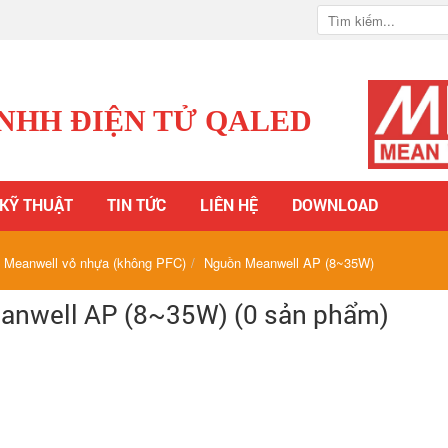
TNHH ĐIỆN TỬ QALED
 KỸ THUẬT
TIN TỨC
LIÊN HỆ
DOWNLOAD
 Meanwell vỏ nhựa (không PFC)
Nguồn Meanwell AP (8~35W)
nwell AP (8~35W) (0 sản phẩm)