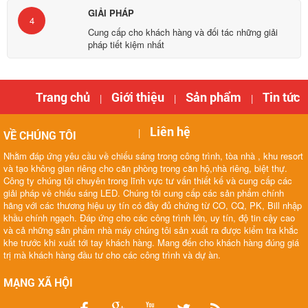
GIẢI PHÁP
4
Cung cấp cho khách hàng và đối tác những giải
pháp tiết kiệm nhất
Trang chủ
Giới thiệu
Sản phẩm
Tin tức
|
|
|
Liên hệ
|
VỀ CHÚNG TÔI
Nhằm đáp ứng yêu cầu về chiếu sáng trong công trình, tòa nhà , khu resort
và tạo không gian riêng cho căn phòng trong căn hộ,nhà riêng, biệt thự.
Công ty chúng tôi chuyên trong lĩnh vực tư vấn thiết kế và cung cấp các
giải pháp về chiếu sáng LED. Chúng tôi cung cấp các sản phẩm chính
hãng với các thương hiệu uy tín có đầy đủ chứng từ CO, CQ, PK, Bill nhập
khầu chính ngạch. Đáp ứng cho các công trình lớn, uy tín, độ tin cậy cao
và cả những sản phẩm nhà máy chúng tôi sản xuất ra được kiểm tra khắc
khe trước khi xuất tới tay khách hàng. Mang đến cho khách hàng đúng giá
trị mà khách hàng đầu tư cho các công trình và dự àn.
MẠNG XÃ HỘI