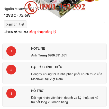
Nguồn Meanwell RSP-75-12, Meanwell 75W...
12VDC - 75.6W
Xem chi tiết
Đăng nhập
Đăng ký
Để xem giá, vui lòng
/
HOTLINE
1
Anh Trung 0906.691.651
ĐẠI LÝ CHÍNH THỨC
2
Công ty chúng tôi là nhà phân phối chính thức của
Meanwell tại Việt Nam
HỖ TRỢ
3
Đội ngũ nhân viên kinh doanh và kỹ thuật sẽ hỗ
trợ hết lòng vì khách hàng