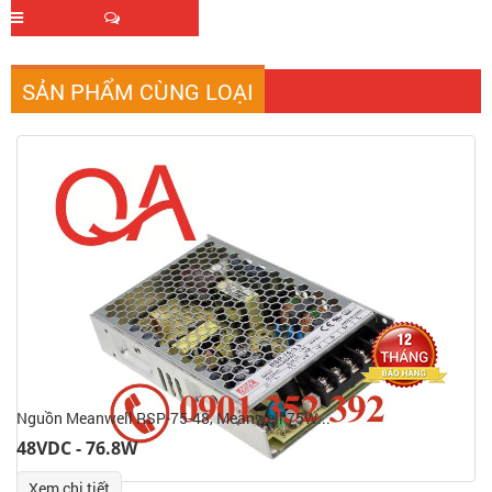
SẢN PHẨM CÙNG LOẠI
Nguồn Meanwell RSP-75-48, Meanwell 75W...
48VDC - 76.8W
Xem chi tiết