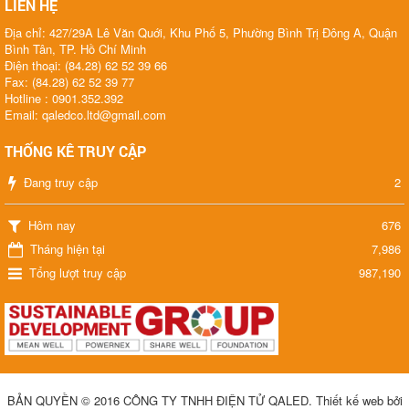
LIÊN HỆ
Địa chỉ: 427/29A Lê Văn Quới, Khu Phố 5, Phường Bình Trị Đông A, Quận
Bình Tân, TP. Hồ Chí Minh
Điện thoại: (84.28) 62 52 39 66
Fax: (84.28) 62 52 39 77
Hotline : 0901.352.392
Email: qaledco.ltd@gmail.com
THỐNG KÊ TRUY CẬP
Đang truy cập
2
Hôm nay
676
Tháng hiện tại
7,986
Tổng lượt truy cập
987,190
BẢN QUYỀN © 2016 CÔNG TY TNHH ĐIỆN TỬ QALED
.
Thiết kế web bởi